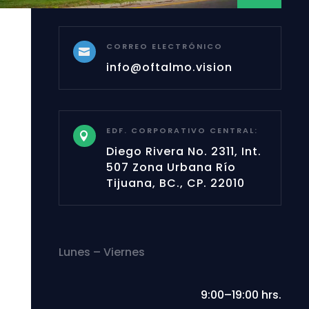
CORREO ELECTRÓNICO

info@oftalmo.vision
EDF. CORPORATIVO CENTRAL:

Diego Rivera No. 2311, Int.
507 Zona Urbana Río
Tijuana, BC., CP. 22010
Lunes – Viernes
9:00–19:00 hrs.